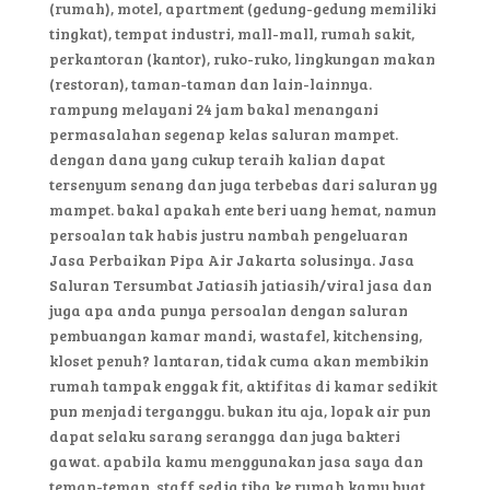
(rumah), motel, apartment (gedung-gedung memiliki
tingkat), tempat industri, mall-mall, rumah sakit,
perkantoran (kantor), ruko-ruko, lingkungan makan
(restoran), taman-taman dan lain-lainnya.
rampung melayani 24 jam bakal menangani
permasalahan segenap kelas saluran mampet.
dengan dana yang cukup teraih kalian dapat
tersenyum senang dan juga terbebas dari saluran yg
mampet. bakal apakah ente beri uang hemat, namun
persoalan tak habis justru nambah pengeluaran
Jasa Perbaikan Pipa Air Jakarta solusinya. Jasa
Saluran Tersumbat Jatiasih jatiasih/viral jasa dan
juga apa anda punya persoalan dengan saluran
pembuangan kamar mandi, wastafel, kitchensing,
kloset penuh? lantaran, tidak cuma akan membikin
rumah tampak enggak fit, aktifitas di kamar sedikit
pun menjadi terganggu. bukan itu aja, lopak air pun
dapat selaku sarang serangga dan juga bakteri
gawat. apabila kamu menggunakan jasa saya dan
teman-teman, staff sedia tiba ke rumah kamu buat