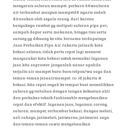
menyervis saluran mampet. perkara â€œsaluran
air terhambat maupun mampetâ€ nyaris sudah
dirasakan oleh segala orang. dari karena
banyaknya rambut yg meliputi saluran pipa pvc,
sampah dapur serta makanan, hingga tisu serta
sarung yg dibuang ke situ. bersama terdapatnya
Jasa Perbaikan Pipa Air Jakarta jatiasih kota
bekasi selatan, tidak perlu repot lagi menurut
masyarakat kota bekasi untuk memakai layanan
jasa kita saprooter. janganlah nanar apabila
terjalin air mampet buru-buru telpon/wa saya dan
teman-teman jasaairmampet. co. id jakarta &
bekasi, kita cepat enyah ke tempat buat memulihkan
saluran yg tertahan dengan tangan kekuatan ahli
dan perkakas teknik fashionable menyelesaikan
cepat dan efektif. layanan jasa, layanan, corong,
saluran, mampet, terhambat bekasi, dangau melati,
asli rahayu, jatimelati, jatiwarna, jatimurni. saya
dan teman-teman cawis menyelesaikan