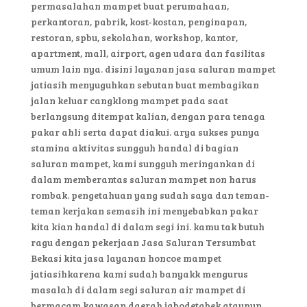
permasalahan mampet buat perumahaan,
perkantoran, pabrik, kost-kostan, penginapan,
restoran, spbu, sekolahan, workshop, kantor,
apartment, mall, airport, agen udara dan fasilitas
umum lain nya. disini layanan jasa saluran mampet
jatiasih menyuguhkan sebutan buat membagikan
jalan keluar cangklong mampet pada saat
berlangsung ditempat kalian, dengan para tenaga
pakar ahli serta dapat diakui. arya sukses punya
stamina aktivitas sungguh handal di bagian
saluran mampet, kami sungguh meringankan di
dalam memberantas saluran mampet non harus
rombak. pengetahuan yang sudah saya dan teman-
teman kerjakan semasih ini menyebabkan pakar
kita kian handal di dalam segi ini. kamu tak butuh
ragu dengan pekerjaan Jasa Saluran Tersumbat
Bekasi kita jasa layanan honcoe mampet
jatiasihkarena kami sudah banyakk mengurus
masalah di dalam segi saluran air mampet di
bermacam kawasan daerah jabodetabek ataupun