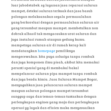
luar jabodetabek. sg layanan jasa reparasi saluran
mampet, deteksi saluran terkuak dan jasa basuh
polongan melaksanakan segala permasalahan
yang berkorelasi dengan permasalahan saluran air
yang tersumbat maupun mampet. membetulkan non
dobrak alhasil tak mengacaukan urat saluran dan
juga instalasi rumah ataupun gedung kamu.
mampetnya saluran air di rumah kerap kali
mendatangkan
homepage
pemiliknya
mengecewakan. kita puya solusiya tanpa rombak
dan juga komponen ilmu pisah, akibat kita memakai
peranti spesial yang di membakal bakal
mempelancar saluran pipa mampet tanpa rombak
dan juga benda kimia. Jasa Saluran Mampet Bogor,
menyuguhkan jasa pelancaran saluran mampet
maupun saluran polongan mampet tersumbat
sanggup saya dan teman-teman tuntaskan dengan
perlengkapan engines yang maju dan perlengkapan
operasi yg layak dan efisien maka menyesuaikan