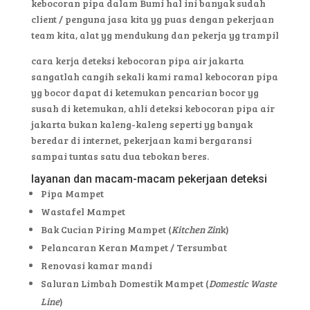
kebocoran pipa dalam Bumi hal ini banyak sudah
client / penguna jasa kita yg puas dengan pekerjaan
team kita, alat yg mendukung dan pekerja yg trampil
cara kerja deteksi kebocoran pipa air jakarta
sangatlah cangih sekali kami ramal kebocoran pipa
yg bocor dapat di ketemukan pencarian bocor yg
susah di ketemukan, ahli deteksi kebocoran pipa air
jakarta bukan kaleng-kaleng seperti yg banyak
beredar di internet, pekerjaan kami bergaransi
sampai tuntas satu dua tebokan beres.
layanan dan macam-macam pekerjaan deteksi
Pipa Mampet
Wastafel Mampet
Bak Cucian Piring Mampet (
Kitchen Zin
k)
Pelancaran Keran Mampet / Tersumbat
Renovasi kamar mandi
Saluran Limbah Domestik Mampet (
Domestic Waste
Line
)