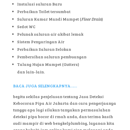
Instalasi saluran Baru
Perbaikan Toilet tersumbat
Saluran Kamar Mandi Mampet (
Floor Drain
)
Sedot WC
Pelunak saluran air akibat lemak
Sistem Penyaringan Air
Perbaikan Saluran Selokan
Pembersihan saluran pembuangan
Talang Hujan Mampet (Gutters)
dan lain-lain.
BACA JUGA SELENGKAPNYA……
begitu sekilas penjelasan tentang Jasa Deteksi
Kebocoran Pipa Air Jakarta dan cara pengerjaanya
tunggu apa lagi silakan tanyakan permasalahan
deteksi pipa bocor di rmah anda, dan terima kasih
sudi mampir di web bengkelplumbing, layanan kita
orang buka24 jam online kami siap melayani anda