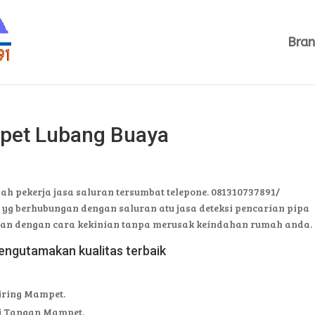
Bra
mpet Lubang Buaya
h pekerja jasa saluran tersumbat telepone. 081310737891/
 yg berhubungan dengan saluran atu jasa deteksi pencarian pipa
jaan dengan cara kekinian tanpa merusak keindahan rumah anda.
engutamakan kualitas terbaik
iring Mampet.
ci Tangan Mampet.