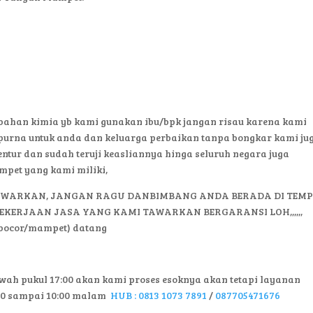
 bahan kimia yb kami gunakan ibu/bpk jangan risau karena kami
purna untuk anda dan keluarga perbaikan tanpa bongkar kami ju
entur dan sudah teruji keasliannya hinga seluruh negara juga
pet yang kami miliki,
AWARKAN, JANGAN RAGU DANBIMBANG ANDA BERADA DI TEM
EKERJAAN JASA YANG KAMI TAWARKAN BERGARANSI LOH,,,,,,
(bocor/mampet) datang
wah pukul 17:00 akan kami proses esoknya akan tetapi layanan
7:00 sampai 10:00 malam
HUB : 0813 1073 7891
/
087705471676